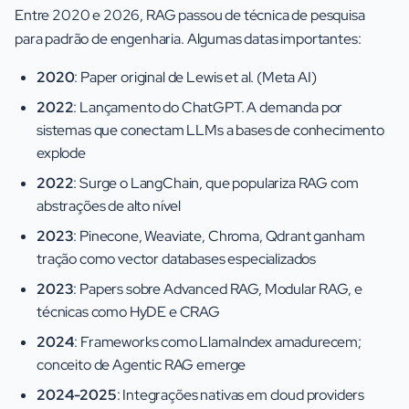
Entre 2020 e 2026, RAG passou de técnica de pesquisa
para padrão de engenharia. Algumas datas importantes:
2020
: Paper original de Lewis et al. (Meta AI)
2022
: Lançamento do ChatGPT. A demanda por
sistemas que conectam LLMs a bases de conhecimento
explode
2022
: Surge o LangChain, que populariza RAG com
abstrações de alto nível
2023
: Pinecone, Weaviate, Chroma, Qdrant ganham
tração como vector databases especializados
2023
: Papers sobre Advanced RAG, Modular RAG, e
técnicas como HyDE e CRAG
2024
: Frameworks como LlamaIndex amadurecem;
conceito de Agentic RAG emerge
2024-2025
: Integrações nativas em cloud providers