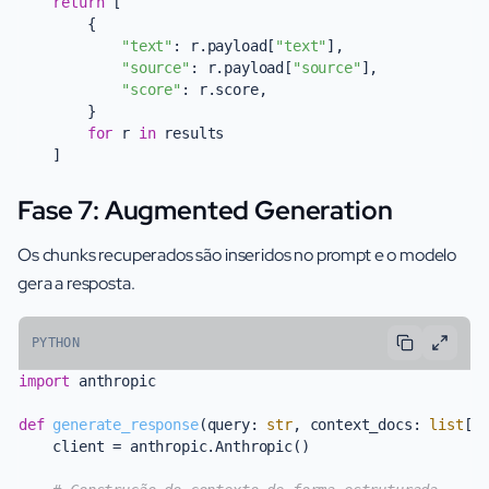
return
 [

        {

"text"
: r.payload[
"text"
],

"source"
: r.payload[
"source"
],

"score"
: r.score,

        }

for
 r 
in
 results

Fase 7: Augmented Generation
Os chunks recuperados são inseridos no prompt e o modelo
gera a resposta.
PYTHON
import
 anthropic

def
generate_response
(
query: 
str
, context_docs: 
list
[
d
    client = anthropic.Anthropic()
