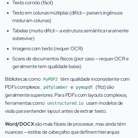
Texto corrido (fácil)
Texto em colunas múltiplas (difícil — parsers ingênuos
misturam colunas)
Tabelas (muito difícil — a estrutura semântica raramente
sobrevive)
Imagens com texto (requer OCR)
Scans de documentos físicos (pior caso — requer OCR e
geralmente tem qualidade baixa)
Bibliotecas como
têm qualidade inconsistente com
PyPDF2
PDFs complexos.
e
(fitz) são
pdfplumber
pymupdf
geralmente superiores. Para PDFs com layouts complexos,
ferramentas como
usam modelos de
unstructured.io
visão para entender layout antes de extrair texto.
Word/DOCX
são mais fáceis de processar, mas ainda têm
nuances — estilos de cabeçalho que definem hierarquia