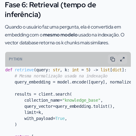
Fase 6: Retrieval (tempo de
inferência)
Quando o usuário faz uma pergunta, ela é convertida em
embedding com o
mesmo modelo
usado na indexação. O
vector database retorna os k chunks mais similares.
PYTHON
def
retrieve
(
query: 
str
, k: 
int
 = 
5
) -> 
list
[
dict
]:

# Mesma normalização usada na indexação
    query_embedding = model.encode([query], normalize_
    results = client.search(

        collection_name=
"knowledge_base"
,

        query_vector=query_embedding.tolist(),

        limit=k,

        with_payload=
True
,

    )
