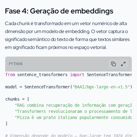
Fase 4: Geração de embeddings
Cada chunk é transformado em um vetor numérico de alta
dimensão por um modelo de embedding. O vetor captura o
significado semântico do texto de forma que textos similares
em significado ficam próximos no espaço vetorial.
PYTHON
from
 sentence_transformers 
import
 SentenceTransformer

model = SentenceTransformer(
"BAAI/bge-large-en-v1.5"
)

chunks = [

"RAG combina recuperação de informação com geração
"Transformers revolucionaram o processamento de li
"Pizza é um prato italiano popularmente consumido 
]

# Dimensão depende do modelo — bge-large tem 1024 dime