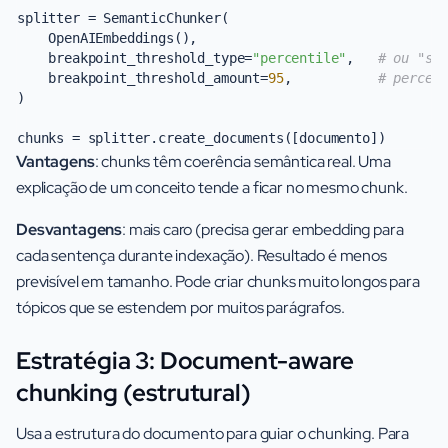
splitter = SemanticChunker(

    OpenAIEmbeddings(),

    breakpoint_threshold_type=
"percentile"
,   
# ou "st
    breakpoint_threshold_amount=
95
,           
# percen
)

Vantagens
: chunks têm coerência semântica real. Uma
explicação de um conceito tende a ficar no mesmo chunk.
Desvantagens
: mais caro (precisa gerar embedding para
cada sentença durante indexação). Resultado é menos
previsível em tamanho. Pode criar chunks muito longos para
tópicos que se estendem por muitos parágrafos.
Estratégia 3: Document-aware
chunking (estrutural)
Usa a estrutura do documento para guiar o chunking. Para