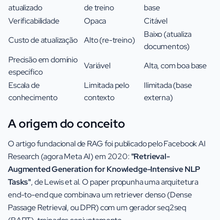
atualizado
de treino
base
Verificabilidade
Opaca
Citável
Baixo (atualiza
Custo de atualização
Alto (re-treino)
documentos)
Precisão em domínio
Variável
Alta, com boa base
específico
Escala de
Limitada pelo
Ilimitada (base
conhecimento
contexto
externa)
A origem do conceito
O artigo fundacional de RAG foi publicado pelo Facebook AI
Research (agora Meta AI) em 2020:
"Retrieval-
Augmented Generation for Knowledge-Intensive NLP
Tasks"
, de Lewis et al. O paper propunha uma arquitetura
end-to-end que combinava um retriever denso (Dense
Passage Retrieval, ou DPR) com um gerador seq2seq