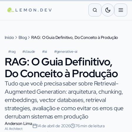
Pular para o conteúdo principal
LEMON.DEV
Início
Blog
RAG: O Guia Definitivo, Do Conceito à Produção
#
rag
#
claude
#
ai
#
generative-ai
RAG: O Guia Definitivo,
Do Conceito à Produção
Tudo que você precisa saber sobre Retrieval-
Augmented Generation: arquitetura, chunking,
embeddings, vector databases, retrieval
strategies, avaliação e como evitar os erros que
derrubam sistemas em produção
Anderson Lima
14 de abril de 2026
76 min de leitura
AI Architect