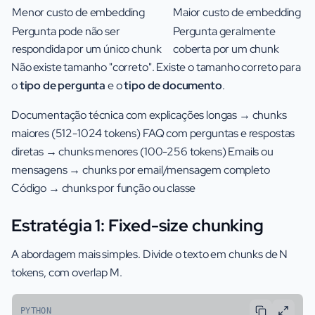
Menor custo de embedding
Maior custo de embedding
Pergunta pode não ser
Pergunta geralmente
respondida por um único chunk
coberta por um chunk
Não existe tamanho "correto". Existe o tamanho correto para
o
tipo de pergunta
e o
tipo de documento
.
Documentação técnica com explicações longas → chunks
maiores (512-1024 tokens) FAQ com perguntas e respostas
diretas → chunks menores (100-256 tokens) Emails ou
mensagens → chunks por email/mensagem completo
Código → chunks por função ou classe
Estratégia 1: Fixed-size chunking
A abordagem mais simples. Divide o texto em chunks de N
tokens, com overlap M.
PYTHON