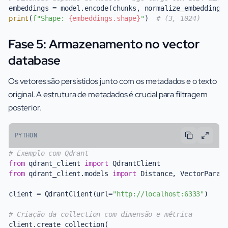
embeddings = model.encode(chunks, normalize_embeddings
print
(
f"Shape: 
{embeddings.shape}
"
)  
# (3, 1024)
Fase 5: Armazenamento no vector
database
Os vetores são persistidos junto com os metadados e o texto
original. A estrutura de metadados é crucial para filtragem
posterior.
PYTHON
# Exemplo com Qdrant
from
 qdrant_client 
import
from
 qdrant_client.models 
import
 Distance, VectorParams
client = QdrantClient(url=
"http://localhost:6333"
)

# Criação da collection com dimensão e métrica
client.create_collection(
