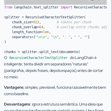
from
 langchain.text_splitter 
import
 RecursiveCharacterT
splitter = RecursiveCharacterTextSplitter(

    chunk_size=
512
,        
# tokens por chunk
    chunk_overlap=
64
,      
# overlap entre chunks adja
    length_function=
len
,

    separators=[
"\n\n"
, 
"\n"
, 
". "
, 
" "
, 
""
]

)

O
do LangChain é
RecursiveCharacterTextSplitter
inteligente: tenta dividir em separadores "naturais"
(parágrafos, depois frases, depois espaços) antes de cortar
no meio.
Vantagens
: simples, previsível, funciona razoavelmente bem
como baseline.
Desvantagens
: ignora estrutura semântica. Uma ideia que
ocupa dois parágrafos pode ser cortada ao meio. Uma frase