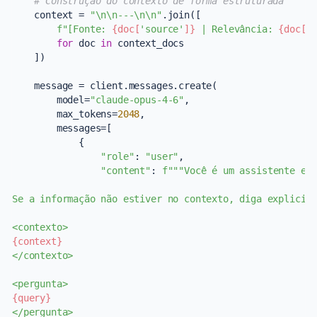
# Construção do contexto de forma estruturada
    context = 
"\n\n---\n\n"
.join([

f"[Fonte: 
{doc[
'source'
]}
 | Relevância: 
{doc[
'
for
 doc 
in
 context_docs

    ])

    message = client.messages.create(

        model=
"claude-opus-4-6"
,

        max_tokens=
2048
,

        messages=[

            {

"role"
: 
"user"
,

"content"
: 
f"""Você é um assistente esp
Se a informação não estiver no contexto, diga explicita
{context}
</contexto>

{query}
</pergunta>
