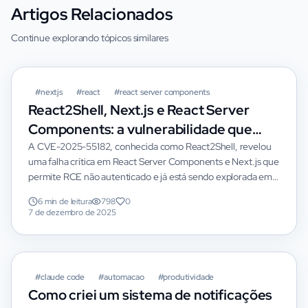
Artigos Relacionados
Continue explorando tópicos similares
#
nextjs
#
react
#
react server components
React2Shell, Next.js e React Server
Components: a vulnerabilidade que
inaugura a era dos exploits acelerados
A CVE-2025-55182, conhecida como React2Shell, revelou
uma falha crítica em React Server Components e Next.js que
por IA
permite RCE não autenticado e já está sendo explorada em
produção — muitas vezes com PoCs gerados por IA. Neste
6 min de leitura
798
0
artigo, mostro o que aconteceu, como saber se seu app está
7 de dezembro de 2025
vulnerável, o que fazer agora e por que incidentes assim vão
ficar cada vez mais comuns na era da inteligência artificial.
DESTAQUE
#
claude code
#
automacao
#
produtividade
Como criei um sistema de notificações