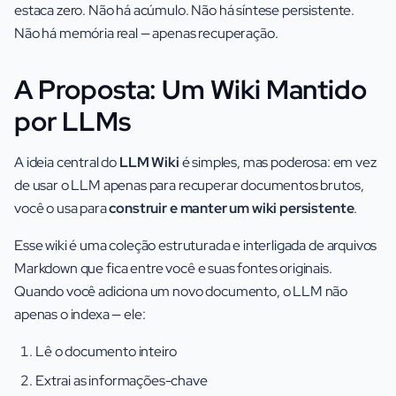
estaca zero. Não há acúmulo. Não há síntese persistente.
Não há memória real — apenas recuperação.
A Proposta: Um Wiki Mantido
por LLMs
A ideia central do
LLM Wiki
é simples, mas poderosa: em vez
de usar o LLM apenas para recuperar documentos brutos,
você o usa para
construir e manter um wiki persistente
.
Esse wiki é uma coleção estruturada e interligada de arquivos
Markdown que fica entre você e suas fontes originais.
Quando você adiciona um novo documento, o LLM não
apenas o indexa — ele:
Lê o documento inteiro
Extrai as informações-chave