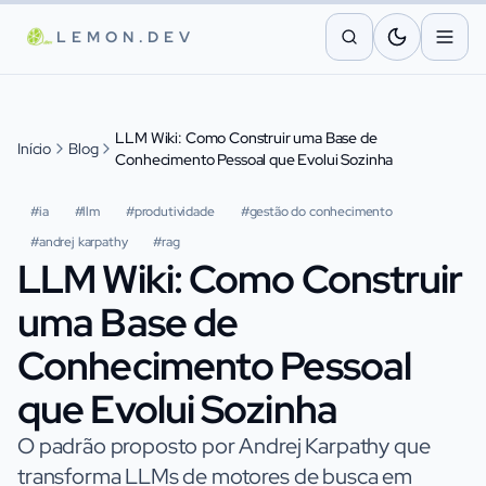
Pular para o conteúdo principal
LEMON.DEV
LLM Wiki: Como Construir uma Base de
Início
Blog
Conhecimento Pessoal que Evolui Sozinha
#
ia
#
llm
#
produtividade
#
gestão do conhecimento
#
andrej karpathy
#
rag
LLM Wiki: Como Construir
uma Base de
Conhecimento Pessoal
que Evolui Sozinha
O padrão proposto por Andrej Karpathy que
transforma LLMs de motores de busca em