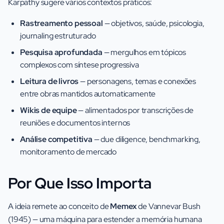
Karpathy sugere vários contextos práticos:
Rastreamento pessoal
— objetivos, saúde, psicologia,
journaling estruturado
Pesquisa aprofundada
— mergulhos em tópicos
complexos com síntese progressiva
Leitura de livros
— personagens, temas e conexões
entre obras mantidos automaticamente
Wikis de equipe
— alimentados por transcrições de
reuniões e documentos internos
Análise competitiva
— due diligence, benchmarking,
monitoramento de mercado
Por Que Isso Importa
A ideia remete ao conceito de
Memex
de Vannevar Bush
(1945) — uma máquina para estender a memória humana