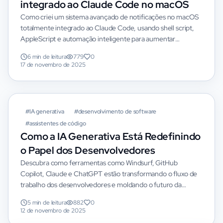
integrado ao Claude Code no macOS
Como criei um sistema avançado de notificações no macOS
totalmente integrado ao Claude Code, usando shell script,
AppleScript e automação inteligente para aumentar
produtividade, sincronizar alertas com iPhone/iPad e
6 min de leitura
779
0
melhorar fluxos de desenvolvimento.
17 de novembro de 2025
DESTAQUE
#
IA generativa
#
desenvolvimento de software
#
assistentes de código
Como a IA Generativa Está Redefinindo
o Papel dos Desenvolvedores
Descubra como ferramentas como Windsurf, GitHub
Copilot, Claude e ChatGPT estão transformando o fluxo de
trabalho dos desenvolvedores e moldando o futuro da
programação.
5 min de leitura
882
0
12 de novembro de 2025