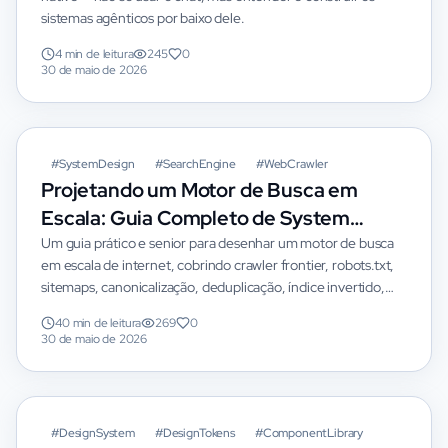
sistemas agênticos por baixo dele.
4 min de leitura
245
0
30 de maio de 2026
#
SystemDesign
#
SearchEngine
#
WebCrawler
Projetando um Motor de Busca em
Escala: Guia Completo de System
Design
Um guia prático e senior para desenhar um motor de busca
em escala de internet, cobrindo crawler frontier, robots.txt,
sitemaps, canonicalização, deduplicação, índice invertido,
ranking, snippets.
40 min de leitura
269
0
30 de maio de 2026
#
DesignSystem
#
DesignTokens
#
ComponentLibrary