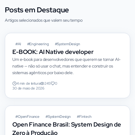
Posts em Destaque
Artigos selecionados que valem seu tempo
DESTAQUE
#
AI
#
Engineering
#
SystemDesign
E-BOOK: AI Native developer
Um e-book para desenvolvedores que querem se tornar AI-
native — não só usar o chat, mas entender e construir os
sistemas agênticos por baixo dele.
4 min de leitura
245
0
30 de maio de 2026
DESTAQUE
#
OpenFinance
#
SystemDesign
#
Fintech
Open Finance Brasil: System Design de
Zero à Produção