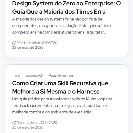
Design System do Zero ao Enterprise: O
Guia Que a Maioria dos Times Erra
A maioria dos design systems falha não por falta de
componentes, mas por baixa adoção. Este guia prático e
completo ensina como estruturar tokens, arquitetar
componentes e liderar a governança empresarial para que
26 min de leitura
198
0
seu design system seja realmente utilizado e amado pelos
29 de maio de 2026
times.
#
ai
#
codex-cli
#
agent-harness
Como Criar uma Skill Recursiva que
Melhora a Si Mesma e o Harness
Um guia prático para transformar skills de IA em loops de
feedback incrementais, com regras, evals, auditoria e
melhoria contínua do ambiente de execução
12 min de leitura
347
0
25 de maio de 2026