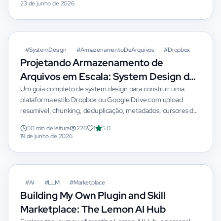
23 de junho de 2026
#
SystemDesign
#
ArmazenamentoDeArquivos
#
Dropbox
Projetando Armazenamento de
Arquivos em Escala: System Design de
Dropbox e Google Drive
Um guia completo de system design para construir uma
plataforma estilo Dropbox ou Google Drive com upload
resumível, chunking, deduplicação, metadados, cursores de
sincronização, compartilhamento,...
50 min de leitura
226
1
5.0
19 de junho de 2026
#
AI
#
LLM
#
Marketplace
Building My Own Plugin and Skill
Marketplace: The Lemon AI Hub