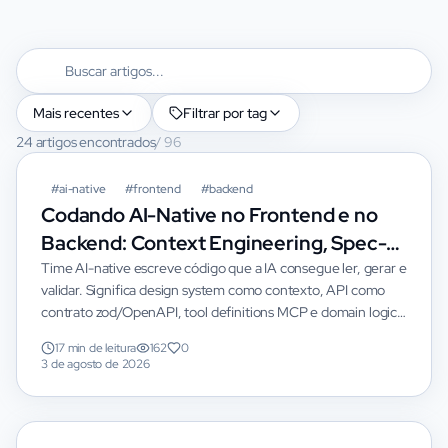
Mais recentes
Filtrar por tag
24 artigos encontrados
/
96
#
ai-native
#
frontend
#
backend
Codando AI-Native no Frontend e no
Backend: Context Engineering, Spec-
Driven e Agents no Loop de
Time AI-native escreve código que a IA consegue ler, gerar e
validar. Significa design system como contexto, API como
Desenvolvimento
contrato zod/OpenAPI, tool definitions MCP e domain logic
legível. Aqui vai o padrão com diagramas, exemplos
17 min de leitura
162
0
TypeScript e anti-patterns.
3 de agosto de 2026