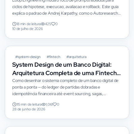
melhoram sistemas em ciclos
Loop Engineering muda o foco de prompts isolados para
ciclos de hipotese, execucao, avaliacao e rollback. Este guia
autonomos
explica o padrao de Andrej Karpathy, como o Autoresearch
funciona e como aplicar a ideia em software, SaaS e agentes
18 min de leitura
425
0
reais.
10 de julho de 2026
#
system-design
#
fintech
#
arquitetura
System Design de um Banco Digital:
Arquitetura Completa de uma Fintech
como o Nubank
Como desenhar o sistema completo de um banco digital de
ponta a ponta — do ledger de partidas dobradas e
idempotência financeira até event sourcing, sagas,
antifraude e os trade-offs de consistência do Teorema CAP.
115 min de leitura
1,061
0
Guia hiperdetalhado, com diagramas e TypeScript real.
28 de junho de 2026