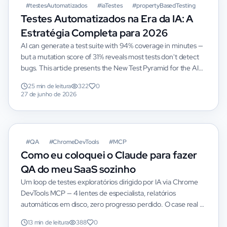
#
testesAutomatizados
#
iaTestes
#
propertyBasedTesting
Testes Automatizados na Era da IA: A
Estratégia Completa para 2026
AI can generate a test suite with 94% coverage in minutes —
but a mutation score of 31% reveals most tests don't detect
bugs. This article presents the New Test Pyramid for the AI
era, combining property-based testing, mutation testing,
25 min de leitura
322
0
and AI-supervised generation.
27 de junho de 2026
#
QA
#
ChromeDevTools
#
MCP
Como eu coloquei o Claude para fazer
QA do meu SaaS sozinho
Um loop de testes exploratórios dirigido por IA via Chrome
DevTools MCP — 4 lentes de especialista, relatórios
automáticos em disco, zero progresso perdido. O case real é
o VibingCash, um copiloto financeiro AI-native.
13 min de leitura
388
0