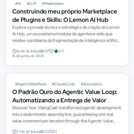
#
AI
#
LLM
#
Marketplace
Construindo meu próprio Marketplace
de Plugins e Skills: O Lemon AI Hub
Explore a jornada técnica e estratégica da criação do Lemon
AI Hub, um ecossistema modular de agentes e skills que
resolve o problema da fragmentação de inteligência artificial
pessoal.
4 min de leitura
217
1
3.0
15 de junho de 2026
#
AgenticWorkflows
#
ClaudeCode
#
Automation
O Padrão Ouro do Agentic Value Loop:
Automatizando a Entrega de Valor
Discover how VibingCash transformed agentic development
into a deterministic assembly line, guaranteeing one real
value increment per iteration through the Agentic Value
Loop playbook.
5 min de leitura
228
0