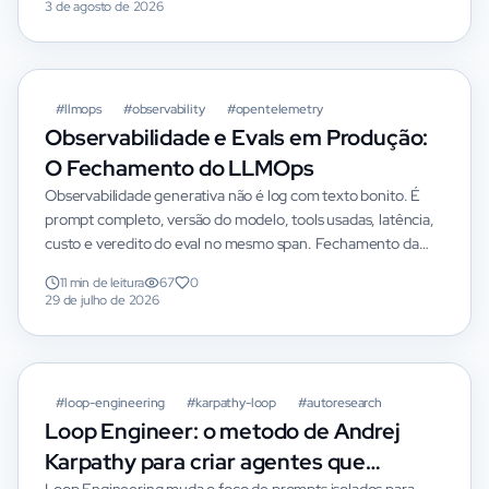
3 de agosto de 2026
QLoRA e Unsloth. Inclui pipeline completo de código e
análise das polêmicas éticas/legais.
#
llmops
#
observability
#
opentelemetry
Observabilidade e Evals em Produção:
O Fechamento do LLMOps
Observabilidade generativa não é log com texto bonito. É
prompt completo, versão do modelo, tools usadas, latência,
custo e veredito do eval no mesmo span. Fechamento da
série LLMOps em Produção.
11 min de leitura
67
0
29 de julho de 2026
#
loop-engineering
#
karpathy-loop
#
autoresearch
Loop Engineer: o metodo de Andrej
Karpathy para criar agentes que