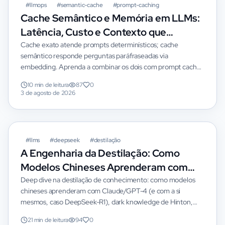
#
llmops
#
semantic-cache
#
prompt-caching
Cache Semântico e Memória em LLMs:
Latência, Custo e Contexto que
Aprende
Cache exato atende prompts determinísticos; cache
semântico responde perguntas paráfraseadas via
embedding. Aprenda a combinar os dois com prompt cache
do provider, memória de conversa e invalidação correta.
10 min de leitura
87
0
3 de agosto de 2026
#
llms
#
deepseek
#
destilação
A Engenharia da Destilação: Como
Modelos Chineses Aprenderam com
Claude, GPT-4 e a Si Mesmos
Deep dive na destilação de conhecimento: como modelos
chineses aprenderam com Claude/GPT-4 (e com a si
mesmos, caso DeepSeek-R1), dark knowledge de Hinton,
response vs logit distillation, por que treinar do zero custa
21 min de leitura
94
0
$100M e como fine-tunar seu próprio modelo por $5 com