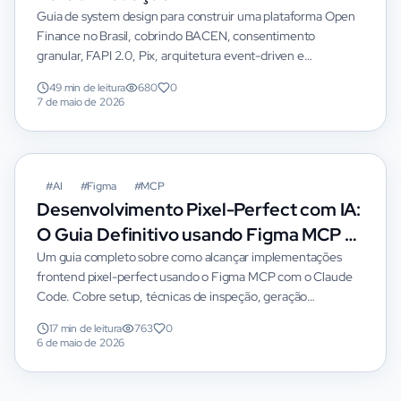
Guia de system design para construir uma plataforma Open
Finance no Brasil, cobrindo BACEN, consentimento
granular, FAPI 2.0, Pix, arquitetura event-driven e
compliance.
49 min de leitura
680
0
7 de maio de 2026
DESTAQUE
#
AI
#
Figma
#
MCP
Desenvolvimento Pixel-Perfect com IA:
O Guia Definitivo usando Figma MCP e
Claude Code
Um guia completo sobre como alcançar implementações
frontend pixel-perfect usando o Figma MCP com o Claude
Code. Cobre setup, técnicas de inspeção, geração
automatizada de componentes e loops de verificação em
17 min de leitura
763
0
tempo real.
6 de maio de 2026