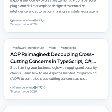
Explore the journey of creating Lemon AI Hub, a personal
plugin and skill marketplace designed to centralize
intelligence and automation in a single modular ecosystem.
4 min de leitura
216
0
15 de junho de 2026
#
software-architecture
#
aop
#
typescript
AOP Reimagined: Decoupling Cross-
Cutting Concerns in TypeScript, C#,
and Java
Stop littering your business logic with logging and security
checks. Learn how to use Aspect-Oriented Programming
(AOP) to centralize cross-cutting concerns across
TypeScript, C#, and Java with real-world implementation
7 min de leitura
141
0
patterns.
15 de junho de 2026