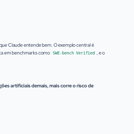
 que Claude entende bem. O exemplo central é
ponta em benchmarks como
, e o
SWE-bench Verified
s artificiais demais, mais corre o risco de