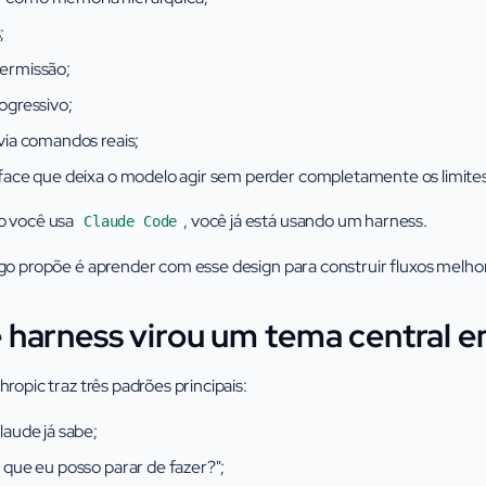
;
ermissão;
ogressivo;
 via comandos reais;
face que deixa o modelo agir sem perder completamente os limites
o você usa
, você já está usando um harness.
Claude Code
go propõe é aprender com esse design para construir fluxos melhor
 harness virou um tema central 
hropic traz três padrões principais:
laude já sabe;
 que eu posso parar de fazer?";