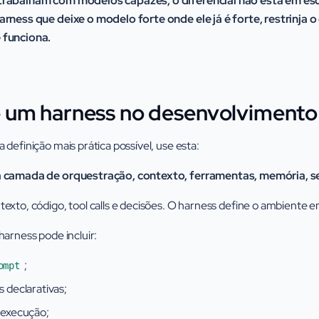
trabalham com modelos capazes, o diferencial não está em esc
arness que deixe o modelo forte onde ele já é forte, restrinja 
 funciona.
 um harness no desenvolvimento
a definição mais prática possível, use esta:
a camada de orquestração, contexto, ferramentas, memória, se
exto, código, tool calls e decisões. O harness define o ambiente 
harness pode incluir:
;
ompt
 declarativas;
 execução;