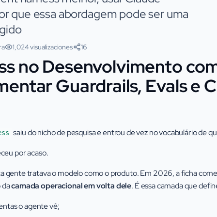
por que essa abordagem pode ser uma
ígido
ra
1,024 visualizaciones
16
ss no Desenvolvimento com
entar Guardrails, Evals e 
saiu do nicho de pesquisa e entrou de vez no vocabulário de 
ess
eceu por acaso.
 gente tratava o modelo como o produto. Em 2026, a ficha começou
 da
camada operacional em volta dele
. É essa camada que defin
ntas o agente vê;