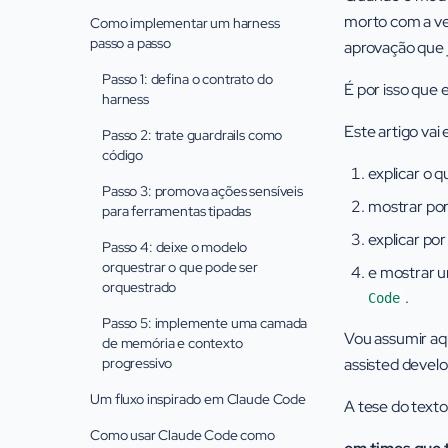
morto com a ver
Como implementar um harness
passo a passo
aprovação que 
Passo 1: defina o contrato do
É por isso que 
harness
Este artigo va
Passo 2: trate guardrails como
código
explicar o 
Passo 3: promova ações sensíveis
mostrar por
para ferramentas tipadas
explicar po
Passo 4: deixe o modelo
orquestrar o que pode ser
e mostrar 
orquestrado
.
Code
Passo 5: implemente uma camada
Vou assumir aq
de memória e contexto
progressivo
assisted devel
Um fluxo inspirado em Claude Code
A tese do texto
Como usar Claude Code como