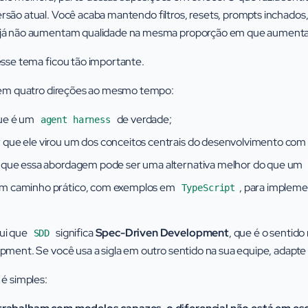
são atual. Você acaba mantendo filtros, resets, prompts inchados,
já não aumentam qualidade na mesma proporção em que aumentam l
esse tema ficou tão importante.
i em quatro direções ao mesmo tempo:
que é um
de verdade;
agent harness
 que ele virou um dos conceitos centrais do desenvolvimento com 
r que essa abordagem pode ser uma alternativa melhor do que um
um caminho prático, com exemplos em
, para impleme
TypeScript
ui que
significa
Spec-Driven Development
, que é o sentid
SDD
opment. Se você usa a sigla em outro sentido na sua equipe, adapt
 é simples: