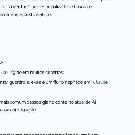
 ferramentas hiper-especializadas e fluxos de
atência, custo e atrito.
AI;
rígido em muitos cenários;
SDD
ntar guardrails, evals e um fluxo inspirado em
Claude
o mais comum dessa sigla no contexto atual de AI-
e essa comparação.