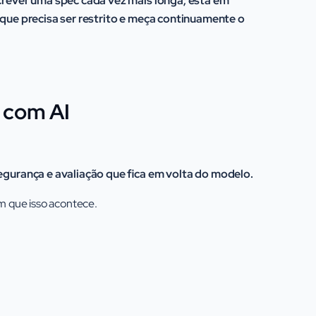
rever uma spec cada vez mais longa; está em
o que precisa ser restrito e meça continuamente o
 com AI
gurança e avaliação que fica em volta do modelo.
em que isso acontece.