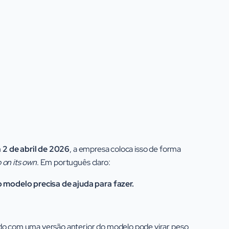
m
2 de abril de 2026
, a empresa coloca isso de forma
 on its own
. Em português claro:
modelo precisa de ajuda para fazer.
do com uma versão anterior do modelo pode virar peso