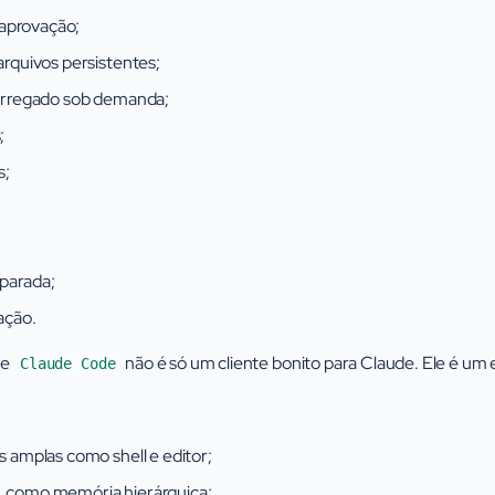
 aprovação;
rquivos persistentes;
arregado sob demanda;
;
s;
 parada;
ação.
ue
não é só um cliente bonito para Claude. Ele é u
Claude Code
 amplas como shell e editor;
como memória hierárquica;