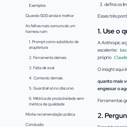
defina os l
Exemplos
Quando SDD ainda é melhor
Esses três pon
As falhas mais comuns de um
1. Use o 
harness ruim
1. Prompt como substituto de
A Anthropic ar
arquitetura
excelente:
bas
próprio
2. Ferramenta demais
Claud
3. Falta de eval
O insight aqui 
4. Contexto demais
quanto mais vo
5. Guardrail só no discurso
engessar o ag
6. Métrica de produtividade sem
Ferramentas ge
métrica de qualidade
2. Pergun
Minha recomendação prática
Conclusão