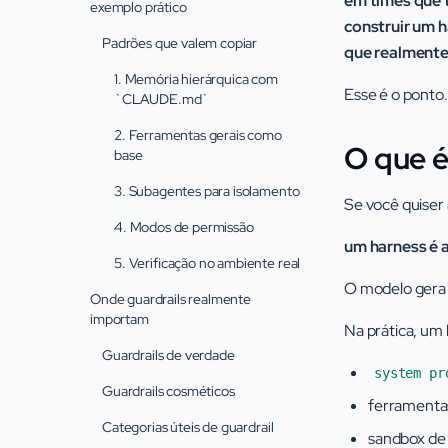
em times que 
exemplo prático
construir um h
Padrões que valem copiar
que realmente
1. Memória hierárquica com
Esse é o ponto.
`CLAUDE.md`
2. Ferramentas gerais como
O que é
base
3. Subagentes para isolamento
Se você quiser 
4. Modos de permissão
um harness é 
5. Verificação no ambiente real
O modelo gera t
Onde guardrails realmente
importam
Na prática, um 
Guardrails de verdade
system pr
Guardrails cosméticos
ferramentas
Categorias úteis de guardrail
sandbox de