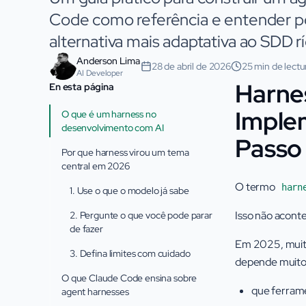
Code como referência e entender 
alternativa mais adaptativa ao SDD r
Anderson Lima
28 de abril de 2026
25 min de lectu
AI Developer
Harne
En esta página
Implem
O que é um harness no
desenvolvimento com AI
Passo
Por que harness virou um tema
central em 2026
O termo
harn
1. Use o que o modelo já sabe
Isso não acont
2. Pergunte o que você pode parar
de fazer
Em 2025, muita
3. Defina limites com cuidado
depende muito
O que Claude Code ensina sobre
que ferrame
agent harnesses