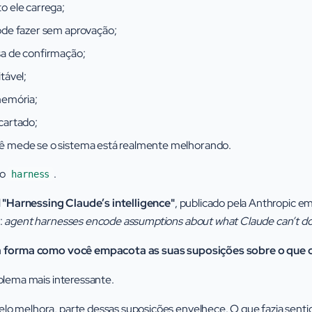
o ele carrega;
ode fazer sem aprovação;
sa de confirmação;
tável;
memória;
cartado;
ê mede se o sistema está realmente melhorando.
 o
.
harness
l
"Harnessing Claude’s intelligence"
, publicado pela Anthropic e
:
agent harnesses encode assumptions about what Claude can’t do
a forma como você empacota as suas suposições sobre o que o 
blema mais interessante.
o melhora, parte dessas suposições envelhece. O que fazia senti