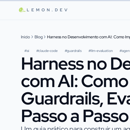
Saltar al contenido principal
LEMON.DEV
Inicio
Blog
Harness no Desenvolvimento com AI: Como Impl
#
ai
#
claude-code
#
guardrails
#
llm-evaluation
#
agen
Harness no D
com AI: Como
Guardrails, Ev
Passo a Passo
Um guia prático para construir um a