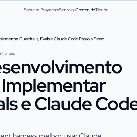
Sobre mí
Proyectos
Servicios
Contenido
Tienda
ementar Guardrails, Evals e Claude Code Passo a Passo
t-harness
esenvolvimento
 Implementar
als e Claude Cod
gent harness melhor, usar Claude