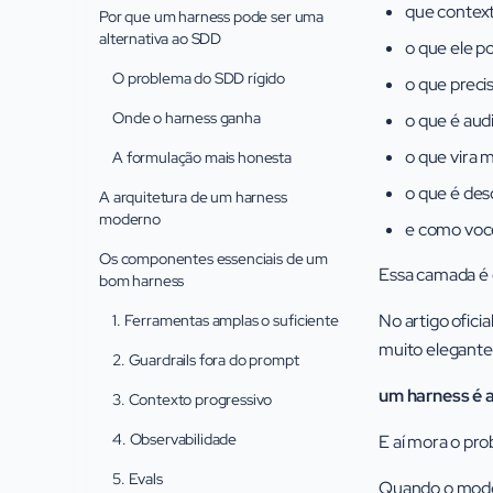
que context
Por que um harness pode ser uma
alternativa ao SDD
o que ele p
O problema do SDD rígido
o que preci
Onde o harness ganha
o que é audi
o que vira 
A formulação mais honesta
o que é des
A arquitetura de um harness
moderno
e como voc
Os componentes essenciais de um
Essa camada é
bom harness
No artigo oficia
1. Ferramentas amplas o suficiente
muito elegante
2. Guardrails fora do prompt
um harness é 
3. Contexto progressivo
4. Observabilidade
E aí mora o pro
5. Evals
Quando o model