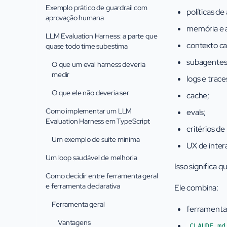
Exemplo prático de guardrail com
políticas de
aprovação humana
memória e a
LLM Evaluation Harness: a parte que
contexto c
quase todo time subestima
subagentes
O que um eval harness deveria
medir
logs e trace
O que ele não deveria ser
cache;
Como implementar um LLM
evals;
Evaluation Harness em TypeScript
critérios de
Um exemplo de suíte mínima
UX de inter
Um loop saudável de melhoria
Isso significa q
Como decidir entre ferramenta geral
e ferramenta declarativa
Ele combina:
Ferramenta geral
ferramentas
Vantagens
CLAUDE.md