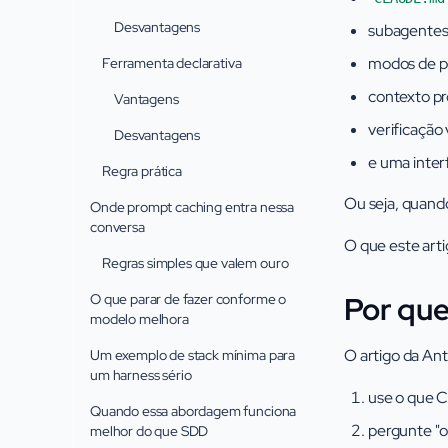
Desvantagens
subagentes
modos de p
Ferramenta declarativa
contexto pr
Vantagens
verificação
Desvantagens
e uma inter
Regra prática
Ou seja, quand
Onde prompt caching entra nessa
conversa
O que este arti
Regras simples que valem ouro
Por que
O que parar de fazer conforme o
modelo melhora
O artigo da Ant
Um exemplo de stack mínima para
um harness sério
use o que C
Quando essa abordagem funciona
pergunte "o
melhor do que SDD