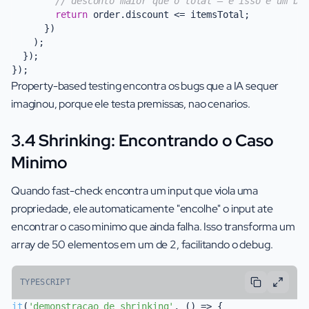
// desconto maior que o total — e isso e um bu
return
 order.
discount
 <= itemsTotal;

      })

    );

  });

Property-based testing encontra os bugs que a IA sequer
imaginou, porque ele testa premissas, nao cenarios.
3.4 Shrinking: Encontrando o Caso
Minimo
Quando fast-check encontra um input que viola uma
propriedade, ele automaticamente "encolhe" o input ate
encontrar o caso minimo que ainda falha. Isso transforma um
array de 50 elementos em um de 2, facilitando o debug.
TYPESCRIPT
it
(
'demonstracao de shrinking'
, 
() =>
 {
