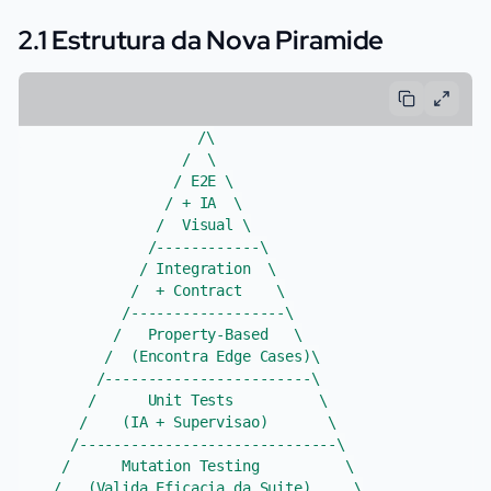
2.1 Estrutura da Nova Piramide
                    /\

                   /  \

                  / E2E \

                 / + IA  \

                /  Visual \

               /------------\

              / Integration  \

             /  + Contract    \

            /------------------\

           /   Property-Based   \

          /  (Encontra Edge Cases)\

         /------------------------\

        /      Unit Tests          \

       /    (IA + Supervisao)       \

      /------------------------------\

     /      Mutation Testing          \

    /   (Valida Eficacia da Suite)     \
