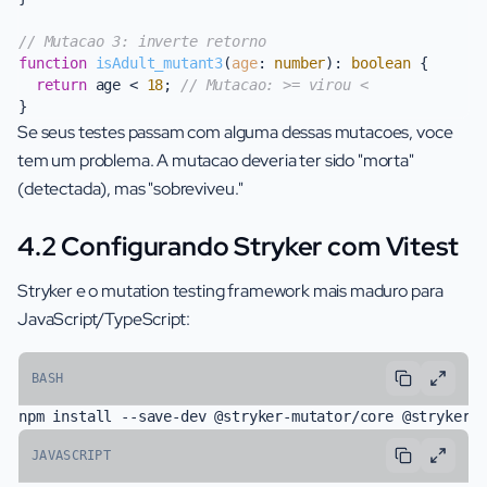
// Mutacao 3: inverte retorno
function
isAdult_mutant3
(
age
: 
number
): 
boolean
 {

return
 age < 
18
; 
// Mutacao: >= virou <
Se seus testes passam com alguma dessas mutacoes, voce
tem um problema. A mutacao deveria ter sido "morta"
(detectada), mas "sobreviveu."
4.2 Configurando Stryker com Vitest
Stryker e o mutation testing framework mais maduro para
JavaScript/TypeScript:
BASH
JAVASCRIPT