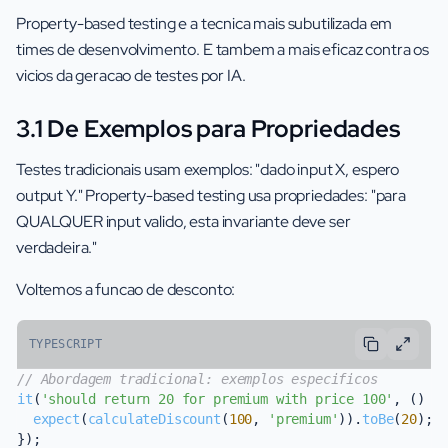
Property-based testing e a tecnica mais subutilizada em
times de desenvolvimento. E tambem a mais eficaz contra os
vicios da geracao de testes por IA.
3.1 De Exemplos para Propriedades
Testes tradicionais usam exemplos: "dado input X, espero
output Y." Property-based testing usa propriedades: "para
QUALQUER input valido, esta invariante deve ser
verdadeira."
Voltemos a funcao de desconto:
TYPESCRIPT
// Abordagem tradicional: exemplos especificos
it
(
'should return 20 for premium with price 100'
, 
() =
expect
(
calculateDiscount
(
100
, 
'premium'
)).
toBe
(
20
);

});
