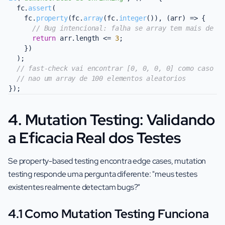
  fc.
assert
(

    fc.
property
(fc.
array
(fc.
integer
()), 
(
arr
) =>
 {

// Bug intencional: falha se array tem mais de 3
return
 arr.
length
 <= 
3
;

    })

  );

// fast-check vai encontrar [0, 0, 0, 0] como caso m
// nao um array de 100 elementos aleatorios
4. Mutation Testing: Validando
a Eficacia Real dos Testes
Se property-based testing encontra edge cases, mutation
testing responde uma pergunta diferente: "meus testes
existentes realmente detectam bugs?"
4.1 Como Mutation Testing Funciona