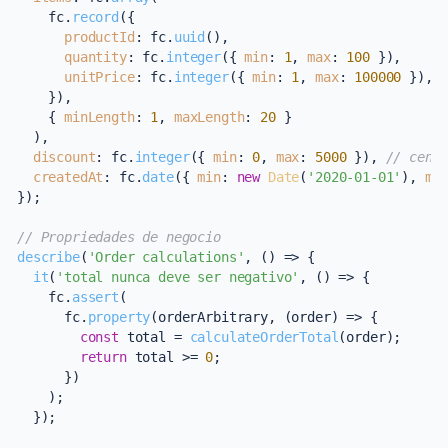
    fc.
record
({

productId
: fc.
uuid
(),

quantity
: fc.
integer
({ 
min
: 
1
, 
max
: 
100
 }),

unitPrice
: fc.
integer
({ 
min
: 
1
, 
max
: 
100000
 }), 
    }),

    { 
minLength
: 
1
, 
maxLength
: 
20
 }

  ),

discount
: fc.
integer
({ 
min
: 
0
, 
max
: 
5000
 }), 
// cent
createdAt
: fc.
date
({ 
min
: 
new
Date
(
'2020-01-01'
), 
ma
});

// Propriedades de negocio
describe
(
'Order calculations'
, 
() =>
 {

it
(
'total nunca deve ser negativo'
, 
() =>
 {

    fc.
assert
(

      fc.
property
(orderArbitrary, 
(
order
) =>
 {

const
 total = 
calculateOrderTotal
(order);

return
 total >= 
0
;

      })

    );

  });
