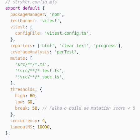
// stryker.config.mjs
export
default
 {

packageManager
: 
'npm'
,

testRunner
: 
'vitest'
,

vitest
: {

configFile
: 
'vitest.config.ts'
,

  },

reporters
: [
'html'
, 
'clear-text'
, 
'progress'
],

coverageAnalysis
: 
'perTest'
,

mutate
: [

'src/**/*.ts'
,

'!src/**/*.test.ts'
,

'!src/**/*.spec.ts'
,

  ],

thresholds
: {

high
: 
80
,

low
: 
60
,

break
: 
50
, 
// Falha o build se mutation score < 50
  },

concurrency
: 
4
,

timeoutMS
: 
10000
,
