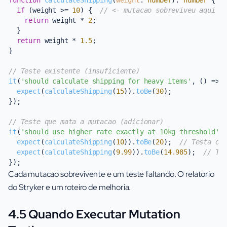
function
calculateShipping
(
weight
: 
number
): 
number
 {

if
 (weight >= 
10
) {  
// <- mutacao sobreviveu aqui
return
 weight * 
2
;

  }

return
 weight * 
1.5
;

}

// Teste existente (insuficiente)
it
(
'should calculate shipping for heavy items'
, 
() =>
 {
expect
(
calculateShipping
(
15
)).
toBe
(
30
);

});

// Teste que mata a mutacao (adicionar)
it
(
'should use higher rate exactly at 10kg threshold'
,
expect
(
calculateShipping
(
10
)).
toBe
(
20
);  
// Testa o 
expect
(
calculateShipping
(
9.99
)).
toBe
(
14.985
);  
// Te
Cada mutacao sobrevivente e um teste faltando. O relatorio
do Stryker e um roteiro de melhoria.
4.5 Quando Executar Mutation