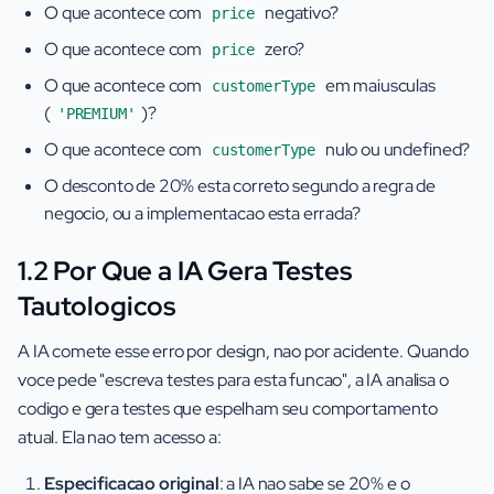
O que acontece com
negativo?
price
O que acontece com
zero?
price
O que acontece com
em maiusculas
customerType
(
)?
'PREMIUM'
O que acontece com
nulo ou undefined?
customerType
O desconto de 20% esta correto segundo a regra de
negocio, ou a implementacao esta errada?
1.2 Por Que a IA Gera Testes
Tautologicos
A IA comete esse erro por design, nao por acidente. Quando
voce pede "escreva testes para esta funcao", a IA analisa o
codigo e gera testes que espelham seu comportamento
atual. Ela nao tem acesso a:
Especificacao original
: a IA nao sabe se 20% e o