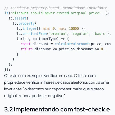
// Abordagem property-based: propriedade invariante
it
(
'discount should never exceed original price'
, 
() =
  fc.
assert
(

    fc.
property
(

      fc.
integer
({ 
min
: 
0
, 
max
: 
10000
 }),

      fc.
constantFrom
(
'premium'
, 
'regular'
, 
'basic'
),

(
price, customerType
) =>
 {

const
 discount = 
calculateDiscount
(price, custo
return
 discount <= price && discount >= 
0
;

      }

    )

  );

O teste com exemplos verifica um caso. O teste com
propriedade verifica milhares de casos aleatorios contra uma
invariante: "o desconto nunca pode ser maior que o preco
original e nunca pode ser negativo."
3.2 Implementando com fast-check e