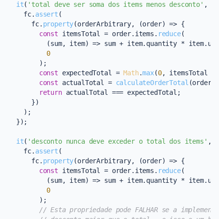
it
(
'total deve ser soma dos items menos desconto'
, 
(
    fc.
assert
(

      fc.
property
(orderArbitrary, 
(
order
) =>
 {

const
 itemsTotal = order.
items
.
reduce
(

(
sum, item
) =>
 sum + item.
quantity
 * item.
un
0
        );

const
 expectedTotal = 
Math
.
max
(
0
, itemsTotal -
const
 actualTotal = 
calculateOrderTotal
(order);
return
 actualTotal === expectedTotal;

      })

    );

  });

it
(
'desconto nunca deve exceder o total dos items'
, 
    fc.
assert
(

      fc.
property
(orderArbitrary, 
(
order
) =>
 {

const
 itemsTotal = order.
items
.
reduce
(

(
sum, item
) =>
 sum + item.
quantity
 * item.
un
0
        );

// Esta propriedade pode FALHAR se a implement