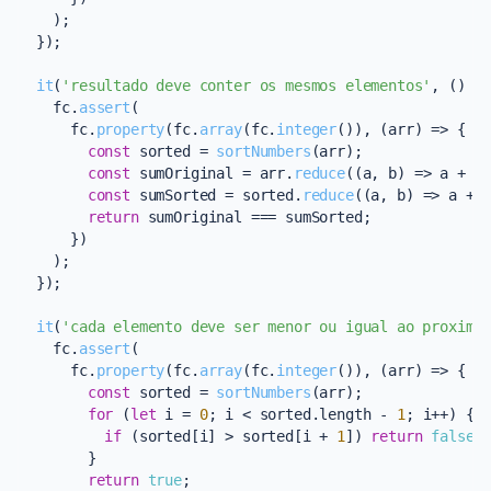
    );

  });

it
(
'resultado deve conter os mesmos elementos'
, 
() =
    fc.
assert
(

      fc.
property
(fc.
array
(fc.
integer
()), 
(
arr
) =>
 {

const
 sorted = 
sortNumbers
(arr);

const
 sumOriginal = arr.
reduce
(
(
a, b
) =>
 a + b
const
 sumSorted = sorted.
reduce
(
(
a, b
) =>
 a + 
return
 sumOriginal === sumSorted;

      })

    );

  });

it
(
'cada elemento deve ser menor ou igual ao proximo
    fc.
assert
(

      fc.
property
(fc.
array
(fc.
integer
()), 
(
arr
) =>
 {

const
 sorted = 
sortNumbers
(arr);

for
 (
let
 i = 
0
; i < sorted.
length
 - 
1
; i++) {

if
 (sorted[i] > sorted[i + 
1
]) 
return
false
;

        }

return
true
;
