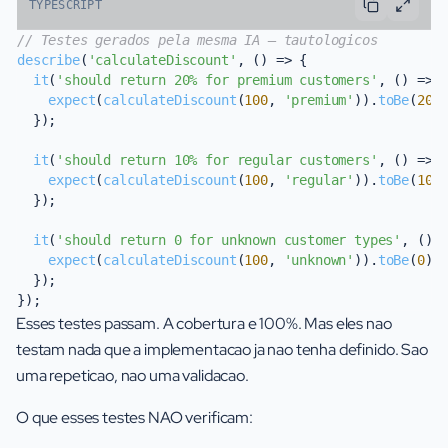
TYPESCRIPT
// Testes gerados pela mesma IA — tautologicos
describe
(
'calculateDiscount'
, 
() =>
 {

it
(
'should return 20% for premium customers'
, 
() =>
 {
expect
(
calculateDiscount
(
100
, 
'premium'
)).
toBe
(
20
);
  });

it
(
'should return 10% for regular customers'
, 
() =>
 {
expect
(
calculateDiscount
(
100
, 
'regular'
)).
toBe
(
10
);
  });

it
(
'should return 0 for unknown customer types'
, 
() 
expect
(
calculateDiscount
(
100
, 
'unknown'
)).
toBe
(
0
);

  });

Esses testes passam. A cobertura e 100%. Mas eles nao
testam nada que a implementacao ja nao tenha definido. Sao
uma repeticao, nao uma validacao.
O que esses testes NAO verificam: