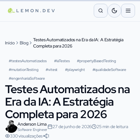
Pular para o conteúdo principal
LEMON.DEV
Testes Automatizados na Era da IA: A Estratégia
Início
Blog
Completa para 2026
#
testesAutomatizados
#
iaTestes
#
propertyBasedTesting
#
mutationTesting
#
vitest
#
playwright
#
qualidadeSoftware
#
engenhariaSoftware
Testes Automatizados na
Era da IA: A Estratégia
Completa para 2026
Anderson Lima
27 de junho de 2026
25 min de leitura
Software Engineer
330 visualizações
1