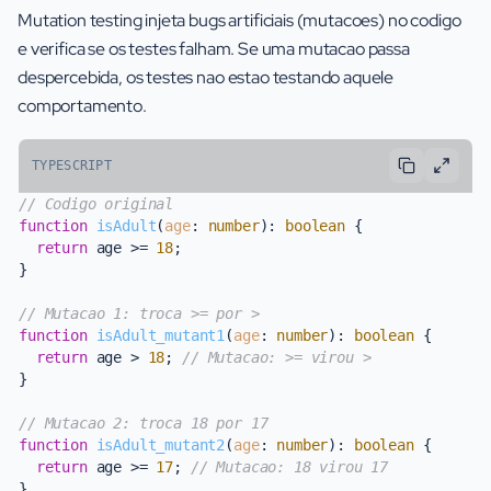
Mutation testing injeta bugs artificiais (mutacoes) no codigo
e verifica se os testes falham. Se uma mutacao passa
despercebida, os testes nao estao testando aquele
comportamento.
TYPESCRIPT
// Codigo original
function
isAdult
(
age
: 
number
): 
boolean
 {

return
 age >= 
18
;

}

// Mutacao 1: troca >= por >
function
isAdult_mutant1
(
age
: 
number
): 
boolean
 {

return
 age > 
18
; 
// Mutacao: >= virou >
}

// Mutacao 2: troca 18 por 17
function
isAdult_mutant2
(
age
: 
number
): 
boolean
 {

return
 age >= 
17
; 
// Mutacao: 18 virou 17
}
