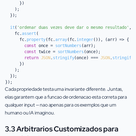
      })

    );

  });

it
(
'ordenar duas vezes deve dar o mesmo resultado'
, 
    fc.
assert
(

      fc.
property
(fc.
array
(fc.
integer
()), 
(
arr
) =>
 {

const
 once = 
sortNumbers
(arr);

const
 twice = 
sortNumbers
(once);

return
JSON
.
stringify
(once) === 
JSON
.
stringify
(
      })

    );

  });

Cada propriedade testa uma invariante diferente. Juntas,
elas garantem que a funcao de ordenacao esta correta para
qualquer input — nao apenas para os exemplos que um
humano ou IA imaginou.
3.3 Arbitrarios Customizados para