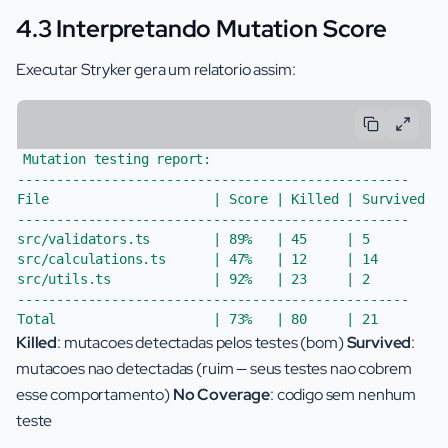
4.3 Interpretando Mutation Score
Executar Stryker gera um relatorio assim:
Mutation testing report:

--------------------------------------------------

File                     | Score | Killed | Survived | 
--------------------------------------------------

src/validators.ts        | 89%   | 45     | 5        | 
src/calculations.ts      | 47%   | 12     | 14       | 
src/utils.ts             | 92%   | 23     | 2        | 
--------------------------------------------------

Killed
: mutacoes detectadas pelos testes (bom)
Survived
:
mutacoes nao detectadas (ruim — seus testes nao cobrem
esse comportamento)
No Coverage
: codigo sem nenhum
teste