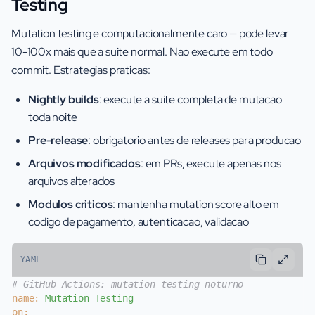
Testing
Mutation testing e computacionalmente caro — pode levar
10-100x mais que a suite normal. Nao execute em todo
commit. Estrategias praticas:
Nightly builds
: execute a suite completa de mutacao
toda noite
Pre-release
: obrigatorio antes de releases para producao
Arquivos modificados
: em PRs, execute apenas nos
arquivos alterados
Modulos criticos
: mantenha mutation score alto em
codigo de pagamento, autenticacao, validacao
YAML
# GitHub Actions: mutation testing noturno
name:
Mutation
Testing
on: