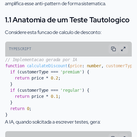
amplifica esse anti-pattern de forma sistematica.
1.1 Anatomia de um Teste Tautologico
Considere esta funcao de calculo de desconto:
TYPESCRIPT
// Implementacao gerada por IA
function
calculateDiscount
(
price
: 
number
, 
customerType
if
 (customerType === 
'premium'
) {

return
 price * 
0.2
;

  }

if
 (customerType === 
'regular'
) {

return
 price * 
0.1
;

  }

return
0
;

A IA, quando solicitada a escrever testes, gera: