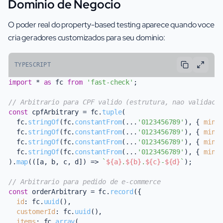
Dominio de Negocio
O poder real do property-based testing aparece quando voce
cria geradores customizados para seu dominio:
TYPESCRIPT
import
 * 
as
 fc 
from
'fast-check'
;

// Arbitrario para CPF valido (estrutura, nao validaca
const
 cpfArbitrary = fc.
tuple
(

  fc.
stringOf
(fc.
constantFrom
(...
'0123456789'
), { 
minL
  fc.
stringOf
(fc.
constantFrom
(...
'0123456789'
), { 
minL
  fc.
stringOf
(fc.
constantFrom
(...
'0123456789'
), { 
minL
  fc.
stringOf
(fc.
constantFrom
(...
'0123456789'
), { 
minL
).
map
(
(
[a, b, c, d]
) =>
`
${a}
.
${b}
.
${c}
-
${d}
`
);

// Arbitrario para pedido de e-commerce
const
 orderArbitrary = fc.
record
({

id
: fc.
uuid
(),

customerId
: fc.
uuid
(),

items
: fc.
array
(
