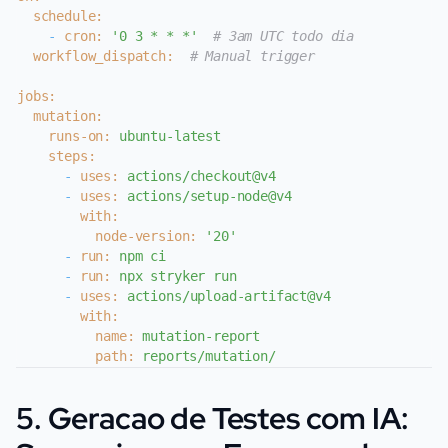
schedule:
-
cron:
'0 3 * * *'
# 3am UTC todo dia
workflow_dispatch:
# Manual trigger
jobs:
mutation:
runs-on:
ubuntu-latest
steps:
-
uses:
actions/checkout@v4
-
uses:
actions/setup-node@v4
with:
node-version:
'20'
-
run:
npm
ci
-
run:
npx
stryker
run
-
uses:
actions/upload-artifact@v4
with:
name:
mutation-report
path:
reports/mutation/
5. Geracao de Testes com IA: