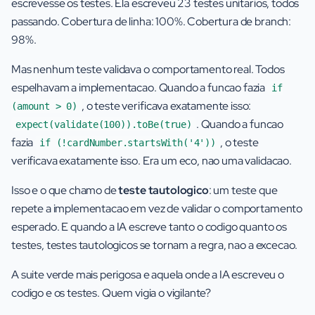
escrevesse os testes. Ela escreveu 23 testes unitarios, todos
passando. Cobertura de linha: 100%. Cobertura de branch:
98%.
Mas nenhum teste validava o comportamento real. Todos
espelhavam a implementacao. Quando a funcao fazia
if
, o teste verificava exatamente isso:
(amount > 0)
. Quando a funcao
expect(validate(100)).toBe(true)
fazia
, o teste
if (!cardNumber.startsWith('4'))
verificava exatamente isso. Era um eco, nao uma validacao.
Isso e o que chamo de
teste tautologico
: um teste que
repete a implementacao em vez de validar o comportamento
esperado. E quando a IA escreve tanto o codigo quanto os
testes, testes tautologicos se tornam a regra, nao a excecao.
A suite verde mais perigosa e aquela onde a IA escreveu o
codigo e os testes. Quem vigia o vigilante?