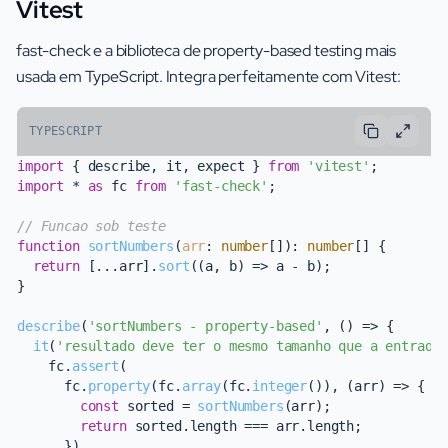
Vitest
fast-check e a biblioteca de property-based testing mais
usada em TypeScript. Integra perfeitamente com Vitest:
TYPESCRIPT
import
 { describe, it, expect } 
from
'vitest'
import
 * 
as
 fc 
from
'fast-check'
;

// Funcao sob teste
function
sortNumbers
(
arr
: 
number
[]
): 
number
[] {

return
 [...arr].
sort
(
(
a, b
) =>
 a - b);

}

describe
(
'sortNumbers - property-based'
, 
() =>
 {

it
(
'resultado deve ter o mesmo tamanho que a entrada
    fc.
assert
(

      fc.
property
(fc.
array
(fc.
integer
()), 
(
arr
) =>
 {

const
 sorted = 
sortNumbers
(arr);

return
 sorted.
length
 === arr.
length
;

      })
