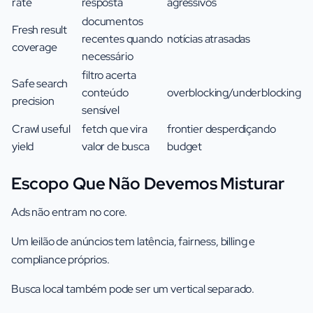
rate
resposta
agressivos
documentos
Fresh result
recentes quando
notícias atrasadas
coverage
necessário
filtro acerta
Safe search
conteúdo
overblocking/underblocking
precision
sensível
Crawl useful
fetch que vira
frontier desperdiçando
yield
valor de busca
budget
Escopo Que Não Devemos Misturar
Ads não entram no core.
Um leilão de anúncios tem latência, fairness, billing e
compliance próprios.
Busca local também pode ser um vertical separado.