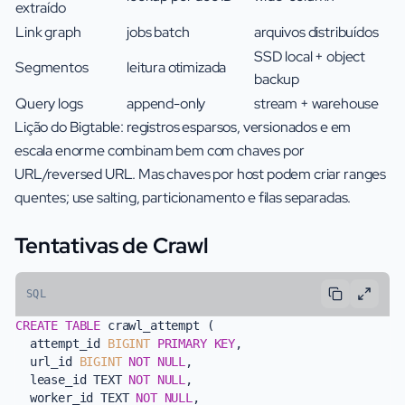
extraído
Link graph
jobs batch
arquivos distribuídos
SSD local + object
Segmentos
leitura otimizada
backup
Query logs
append-only
stream + warehouse
Lição do Bigtable: registros esparsos, versionados e em
escala enorme combinam bem com chaves por
URL/reversed URL. Mas chaves por host podem criar ranges
quentes; use salting, particionamento e filas separadas.
Tentativas de Crawl
SQL
CREATE TABLE
 crawl_attempt (

  attempt_id 
BIGINT
PRIMARY KEY
,

  url_id 
BIGINT
NOT NULL
,

  lease_id TEXT 
NOT NULL
,

  worker_id TEXT 
NOT NULL
,
