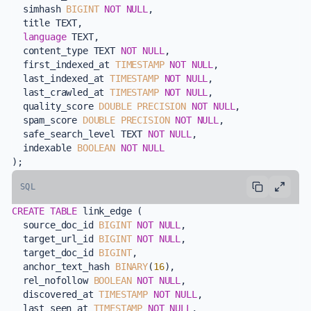
  simhash 
BIGINT
NOT NULL
,

  title TEXT,

language
 TEXT,

  content_type TEXT 
NOT NULL
,

  first_indexed_at 
TIMESTAMP
NOT NULL
,

  last_indexed_at 
TIMESTAMP
NOT NULL
,

  last_crawled_at 
TIMESTAMP
NOT NULL
,

  quality_score 
DOUBLE PRECISION
NOT NULL
,

  spam_score 
DOUBLE PRECISION
NOT NULL
,

  safe_search_level TEXT 
NOT NULL
,

  indexable 
BOOLEAN
NOT NULL
SQL
CREATE TABLE
 link_edge (

  source_doc_id 
BIGINT
NOT NULL
,

  target_url_id 
BIGINT
NOT NULL
,

  target_doc_id 
BIGINT
,

  anchor_text_hash 
BINARY
(
16
),

  rel_nofollow 
BOOLEAN
NOT NULL
,

  discovered_at 
TIMESTAMP
NOT NULL
,

  last_seen_at 
TIMESTAMP
NOT NULL
,
