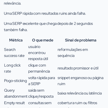
relevância.
Uma SERP rápida com resultados ruins ainda falha.
Uma SERP excelente que chega depois de 2 segundos
também falha.
Métrica
O que mede
Sinal de problema
usuário
Search
reformulações em
encontrou
success rate
sequência
resposta útil
Long click
clique com
resultado promissor e útil
rate
permanência
volta rápida para
snippet enganoso ou página
Pogo-sticking
a SERP
ruim
Query
saída sem
baixa relevância ou latência
abandonment
clique/resposta
Empty result
consultas sem
cobertura ruim ou filtros