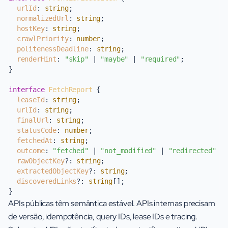
urlId
: 
string
;

normalizedUrl
: 
string
;

hostKey
: 
string
;

crawlPriority
: 
number
;

politenessDeadline
: 
string
;

renderHint
: 
"skip"
 | 
"maybe"
 | 
"required"
;

}

interface
FetchReport
 {

leaseId
: 
string
;

urlId
: 
string
;

finalUrl
: 
string
;

statusCode
: 
number
;

fetchedAt
: 
string
;

outcome
: 
"fetched"
 | 
"not_modified"
 | 
"redirected"
 |
rawObjectKey
?: 
string
;

extractedObjectKey
?: 
string
;

discoveredLinks
?: 
string
[];

APIs públicas têm semântica estável. APIs internas precisam
de versão, idempotência, query IDs, lease IDs e tracing.