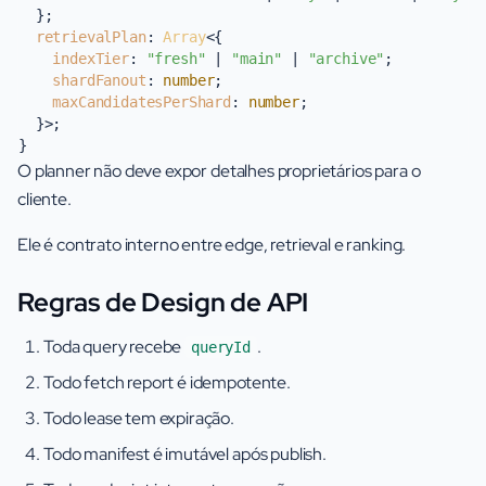
  };

retrievalPlan
: 
Array
<{

indexTier
: 
"fresh"
 | 
"main"
 | 
"archive"
;

shardFanout
: 
number
;

maxCandidatesPerShard
: 
number
;

  }>;

O planner não deve expor detalhes proprietários para o
cliente.
Ele é contrato interno entre edge, retrieval e ranking.
Regras de Design de API
Toda query recebe
.
queryId
Todo fetch report é idempotente.
Todo lease tem expiração.
Todo manifest é imutável após publish.