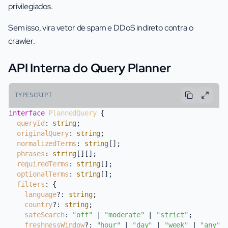
privilegiados.
Sem isso, vira vetor de spam e DDoS indireto contra o
crawler.
API Interna do Query Planner
TYPESCRIPT
interface
PlannedQuery
 {

queryId
: 
string
;

originalQuery
: 
string
;

normalizedTerms
: 
string
[];

phrases
: 
string
[][];

requiredTerms
: 
string
[];

optionalTerms
: 
string
[];

filters
: {

language
?: 
string
;

country
?: 
string
;

safeSearch
: 
"off"
 | 
"moderate"
 | 
"strict"
;

freshnessWindow
?: 
"hour"
 | 
"day"
 | 
"week"
 | 
"any"
;
