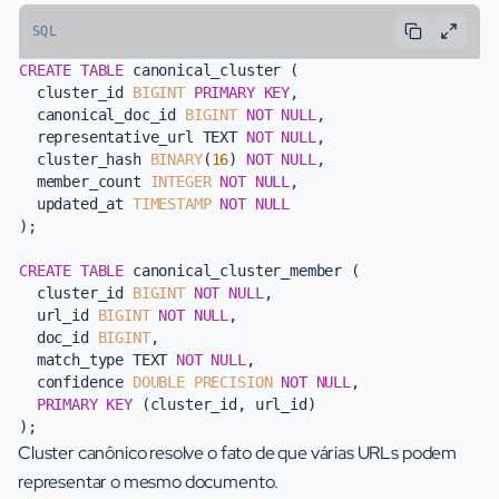
SQL
CREATE TABLE
 canonical_cluster (

  cluster_id 
BIGINT
PRIMARY KEY
,

  canonical_doc_id 
BIGINT
NOT NULL
,

  representative_url TEXT 
NOT NULL
,

  cluster_hash 
BINARY
(
16
) 
NOT NULL
,

  member_count 
INTEGER
NOT NULL
,

  updated_at 
TIMESTAMP
NOT NULL
);

CREATE TABLE
 canonical_cluster_member (

  cluster_id 
BIGINT
NOT NULL
,

  url_id 
BIGINT
NOT NULL
,

  doc_id 
BIGINT
,

  match_type TEXT 
NOT NULL
,

  confidence 
DOUBLE PRECISION
NOT NULL
,

PRIMARY KEY
 (cluster_id, url_id)

Cluster canônico resolve o fato de que várias URLs podem
representar o mesmo documento.