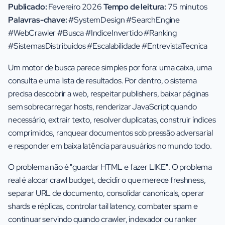
Publicado:
Fevereiro 2026
Tempo de leitura:
75 minutos
Palavras-chave:
#SystemDesign #SearchEngine
#WebCrawler #Busca #IndiceInvertido #Ranking
#SistemasDistribuidos #Escalabilidade #EntrevistaTecnica
Um motor de busca parece simples por fora: uma caixa, uma
consulta e uma lista de resultados. Por dentro, o sistema
precisa descobrir a web, respeitar publishers, baixar páginas
sem sobrecarregar hosts, renderizar JavaScript quando
necessário, extrair texto, resolver duplicatas, construir índices
comprimidos, ranquear documentos sob pressão adversarial
e responder em baixa latência para usuários no mundo todo.
O problema não é "guardar HTML e fazer LIKE". O problema
real é alocar crawl budget, decidir o que merece freshness,
separar URL de documento, consolidar canonicals, operar
shards e réplicas, controlar tail latency, combater spam e
continuar servindo quando crawler, indexador ou ranker