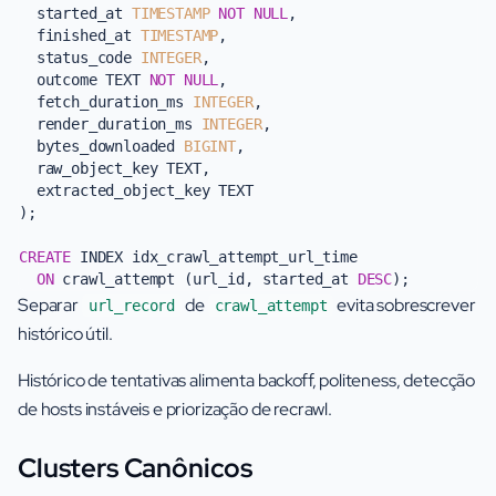
  started_at 
TIMESTAMP
NOT NULL
,

  finished_at 
TIMESTAMP
,

  status_code 
INTEGER
,

  outcome TEXT 
NOT NULL
,

  fetch_duration_ms 
INTEGER
,

  render_duration_ms 
INTEGER
,

  bytes_downloaded 
BIGINT
,

  raw_object_key TEXT,

  extracted_object_key TEXT

);

CREATE
 INDEX idx_crawl_attempt_url_time

ON
 crawl_attempt (url_id, started_at 
DESC
Separar
de
evita sobrescrever
url_record
crawl_attempt
histórico útil.
Histórico de tentativas alimenta backoff, politeness, detecção
de hosts instáveis e priorização de recrawl.
Clusters Canônicos