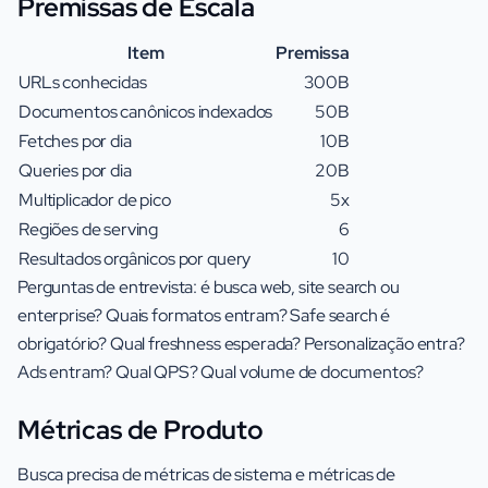
Premissas de Escala
Item
Premissa
URLs conhecidas
300B
Documentos canônicos indexados
50B
Fetches por dia
10B
Queries por dia
20B
Multiplicador de pico
5x
Regiões de serving
6
Resultados orgânicos por query
10
Perguntas de entrevista: é busca web, site search ou
enterprise? Quais formatos entram? Safe search é
obrigatório? Qual freshness esperada? Personalização entra?
Ads entram? Qual QPS? Qual volume de documentos?
Métricas de Produto
Busca precisa de métricas de sistema e métricas de