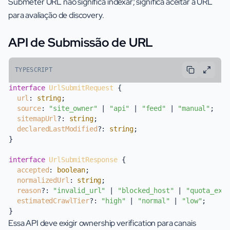
Submeter URL não significa indexar; significa aceitar a URL
para avaliação de discovery.
API de Submissão de URL
TYPESCRIPT
interface
UrlSubmitRequest
 {

url
: 
string
;

source
: 
"site_owner"
 | 
"api"
 | 
"feed"
 | 
"manual"
;

sitemapUrl
?: 
string
;

declaredLastModified
?: 
string
;

}

interface
UrlSubmitResponse
 {

accepted
: 
boolean
;

normalizedUrl
: 
string
;

reason
?: 
"invalid_url"
 | 
"blocked_host"
 | 
"quota_exc
estimatedCrawlTier
?: 
"high"
 | 
"normal"
 | 
"low"
;

Essa API deve exigir ownership verification para canais