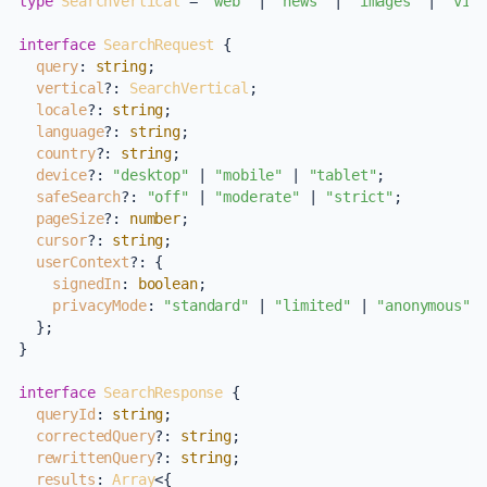
type
SearchVertical
 = 
"web"
 | 
"news"
 | 
"images"
 | 
"vid
interface
SearchRequest
 {

query
: 
string
;

vertical
?: 
SearchVertical
;

locale
?: 
string
;

language
?: 
string
;

country
?: 
string
;

device
?: 
"desktop"
 | 
"mobile"
 | 
"tablet"
;

safeSearch
?: 
"off"
 | 
"moderate"
 | 
"strict"
;

pageSize
?: 
number
;

cursor
?: 
string
;

userContext
?: {

signedIn
: 
boolean
;

privacyMode
: 
"standard"
 | 
"limited"
 | 
"anonymous"
;

  };

}

interface
SearchResponse
 {

queryId
: 
string
;

correctedQuery
?: 
string
;

rewrittenQuery
?: 
string
;

results
: 
Array
<{
