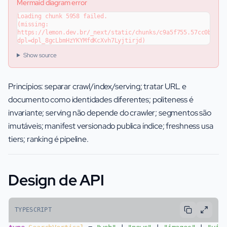
Mermaid diagram error
Loading chunk 5958 failed.

(missing: 
https://lemon.dev.br/_next/static/chunks/c9a5f755.57cc0b4a31
dpl=dpl_8gcLbmHzYKYMfdKcXvh7Lyjtirjd)
Show source
Princípios: separar crawl/index/serving; tratar URL e
documento como identidades diferentes; politeness é
invariante; serving não depende do crawler; segmentos são
imutáveis; manifest versionado publica índice; freshness usa
tiers; ranking é pipeline.
Design de API
TYPESCRIPT