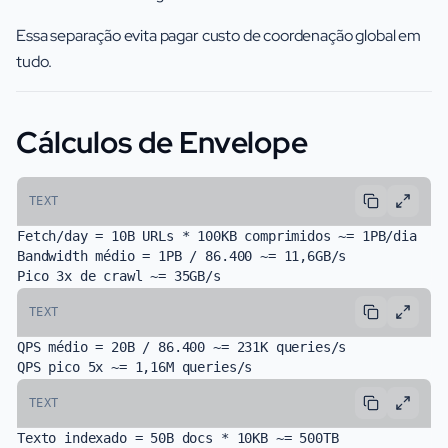
Essa separação evita pagar custo de coordenação global em
tudo.
Cálculos de Envelope
TEXT
Fetch/day = 10B URLs * 100KB comprimidos ~= 1PB/dia

Bandwidth médio = 1PB / 86.400 ~= 11,6GB/s

TEXT
QPS médio = 20B / 86.400 ~= 231K queries/s

TEXT
Texto indexado = 50B docs * 10KB ~= 500TB
