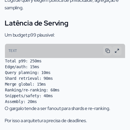
Logs de query exigem política de privacidade, agregação e
sampling.
Latência de Serving
Um budget p99 plausível:
TEXT
Total p99: 250ms

Edge/auth: 15ms

Query planning: 10ms

Shard retrieval: 90ms

Merge global: 15ms

Ranking/re-ranking: 60ms

Snippets/safety: 40ms

O gargalo tende a ser fanout para shards e re-ranking.
Por isso a arquitetura precisa de deadlines.