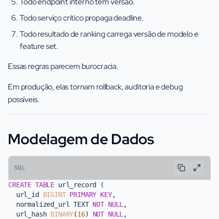
Todo endpoint interno tem versão.
Todo serviço crítico propaga deadline.
Todo resultado de ranking carrega versão de modelo e
feature set.
Essas regras parecem burocracia.
Em produção, elas tornam rollback, auditoria e debug
possíveis.
Modelagem de Dados
SQL
CREATE TABLE
 url_record (

  url_id 
BIGINT
PRIMARY KEY
,

  normalized_url TEXT 
NOT NULL
,

  url_hash 
BINARY
(
16
) 
NOT NULL
,
