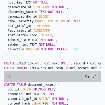
  host_key TEXT 
NOT NULL
,

  discovered_at 
TIMESTAMP
NOT NULL
,

  discovery_source TEXT 
NOT NULL
,

  canonical_doc_id 
BIGINT
,

  crawl_priority 
DOUBLE PRECISION
NOT NULL
,

  next_crawl_at 
TIMESTAMP
,

  last_crawl_at 
TIMESTAMP
,

  last_status_code 
INTEGER
,

  robots_state TEXT 
NOT NULL
,

  render_hint TEXT 
NOT NULL
,

  is_active 
BOOLEAN
NOT NULL
DEFAULT
TRUE
);

CREATE
 INDEX idx_url_host_next 
ON
CREATE
UNIQUE
 INDEX idx_url_hash 
ON
SQL
CREATE TABLE
 document_record (

  doc_id 
BIGINT
PRIMARY KEY
,

  canonical_url TEXT 
NOT NULL
,

  canonical_url_id 
BIGINT
NOT NULL
,

  content_hash 
BINARY
(
16
) 
NOT NULL
,
