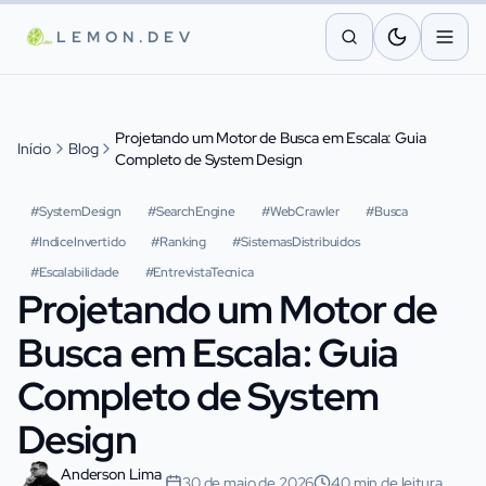
Pular para o conteúdo principal
LEMON.DEV
Projetando um Motor de Busca em Escala: Guia
Início
Blog
Completo de System Design
#
SystemDesign
#
SearchEngine
#
WebCrawler
#
Busca
#
IndiceInvertido
#
Ranking
#
SistemasDistribuidos
#
Escalabilidade
#
EntrevistaTecnica
Projetando um Motor de
Busca em Escala: Guia
Completo de System
Design
Anderson Lima
30 de maio de 2026
40 min de leitura