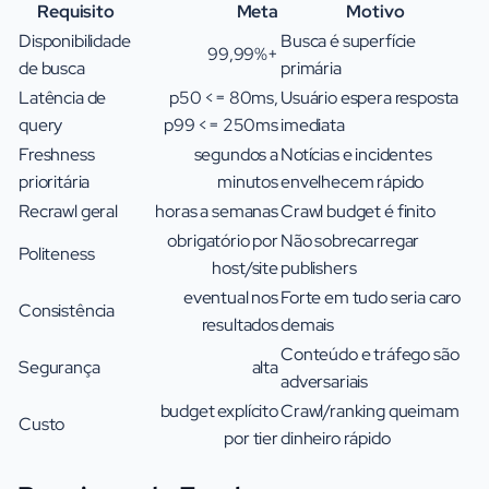
Requisito
Meta
Motivo
Disponibilidade
Busca é superfície
99,99%+
de busca
primária
Latência de
p50 <= 80ms,
Usuário espera resposta
query
p99 <= 250ms
imediata
Freshness
segundos a
Notícias e incidentes
prioritária
minutos
envelhecem rápido
Recrawl geral
horas a semanas
Crawl budget é finito
obrigatório por
Não sobrecarregar
Politeness
host/site
publishers
eventual nos
Forte em tudo seria caro
Consistência
resultados
demais
Conteúdo e tráfego são
Segurança
alta
adversariais
budget explícito
Crawl/ranking queimam
Custo
por tier
dinheiro rápido