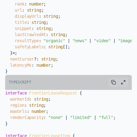
rank
: 
number
;

url
: 
string
;

displayUrl
: 
string
;

title
: 
string
;

snippet
: 
string
;

lastCrawledAt
: 
string
;

resultType
: 
"organic"
 | 
"news"
 | 
"video"
 | 
"image"
safetyLabels
: 
string
[];

  }>;

nextCursor
?: 
string
;

latencyMs
: 
number
;

TYPESCRIPT
interface
FrontierLeaseRequest
 {

workerId
: 
string
;

region
: 
string
;

maxUrls
: 
number
;

renderCapacity
: 
"none"
 | 
"limited"
 | 
"full"
;

}

interface
FrontierLeaseItem
 {
