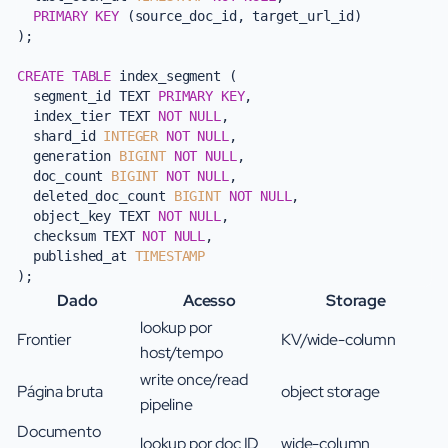
PRIMARY KEY
 (source_doc_id, target_url_id)

);

CREATE TABLE
 index_segment (

  segment_id TEXT 
PRIMARY KEY
,

  index_tier TEXT 
NOT NULL
,

  shard_id 
INTEGER
NOT NULL
,

  generation 
BIGINT
NOT NULL
,

  doc_count 
BIGINT
NOT NULL
,

  deleted_doc_count 
BIGINT
NOT NULL
,

  object_key TEXT 
NOT NULL
,

  checksum TEXT 
NOT NULL
,

  published_at 
TIMESTAMP
Dado
Acesso
Storage
lookup por
Frontier
KV/wide-column
host/tempo
write once/read
Página bruta
object storage
pipeline
Documento
lookup por doc ID
wide-column