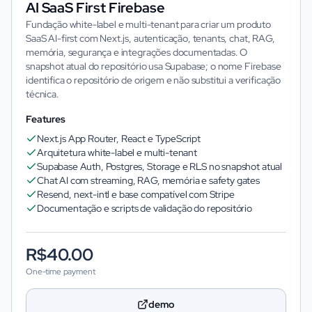
AI SaaS First Firebase
Imagem não disponível
Fundação white-label e multi-tenant para criar um produto
SaaS AI-first com Next.js, autenticação, tenants, chat, RAG,
memória, segurança e integrações documentadas. O
snapshot atual do repositório usa Supabase; o nome Firebase
identifica o repositório de origem e não substitui a verificação
técnica.
Features
Next.js App Router, React e TypeScript
Arquitetura white-label e multi-tenant
Supabase Auth, Postgres, Storage e RLS no snapshot atual
Chat AI com streaming, RAG, memória e safety gates
Resend, next-intl e base compatível com Stripe
Documentação e scripts de validação do repositório
R$40.00
One-time payment
demo