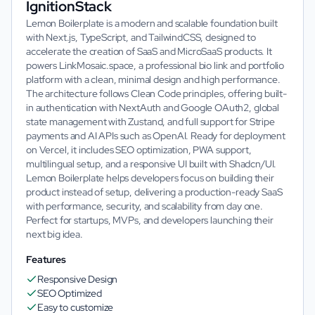
IgnitionStack
Lemon Boilerplate is a modern and scalable foundation built
with Next.js, TypeScript, and TailwindCSS, designed to
accelerate the creation of SaaS and MicroSaaS products. It
powers LinkMosaic.space, a professional bio link and portfolio
platform with a clean, minimal design and high performance.
The architecture follows Clean Code principles, offering built-
in authentication with NextAuth and Google OAuth2, global
state management with Zustand, and full support for Stripe
payments and AI APIs such as OpenAI. Ready for deployment
on Vercel, it includes SEO optimization, PWA support,
multilingual setup, and a responsive UI built with Shadcn/UI.
Lemon Boilerplate helps developers focus on building their
product instead of setup, delivering a production-ready SaaS
with performance, security, and scalability from day one.
Perfect for startups, MVPs, and developers launching their
next big idea.
Features
Responsive Design
SEO Optimized
Easy to customize