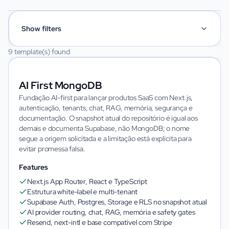
Show filters
9 template(s) found
Category
AI First MongoDB
Imagem não disponível
Fundação AI-first para lançar produtos SaaS com Next.js,
Technology
autenticação, tenants, chat, RAG, memória, segurança e
documentação. O snapshot atual do repositório é igual aos
demais e documenta Supabase, não MongoDB; o nome
segue a origem solicitada e a limitação está explícita para
Level
evitar promessa falsa.
Features
Next.js App Router, React e TypeScript
Price
Estrutura white-label e multi-tenant
Supabase Auth, Postgres, Storage e RLS no snapshot atual
AI provider routing, chat, RAG, memória e safety gates
Resend, next-intl e base compatível com Stripe
Clear filters