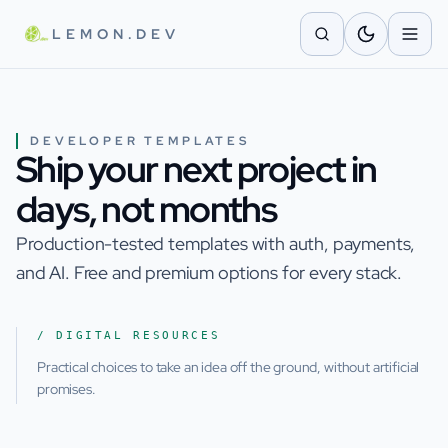
Skip to main content
LEMON.DEV
DEVELOPER TEMPLATES
Ship your next project in
days, not months
Production-tested templates with auth, payments,
and AI. Free and premium options for every stack.
/ DIGITAL RESOURCES
Practical choices to take an idea off the ground, without artificial
promises.