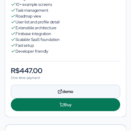
10+ example screens
Task management
Roadmap view
User list and profile detail
Extensible architecture
Firebase integration
Scalable SaaS foundation
Fast setup
Developer friendly
R$447.00
One-time payment
demo
Buy