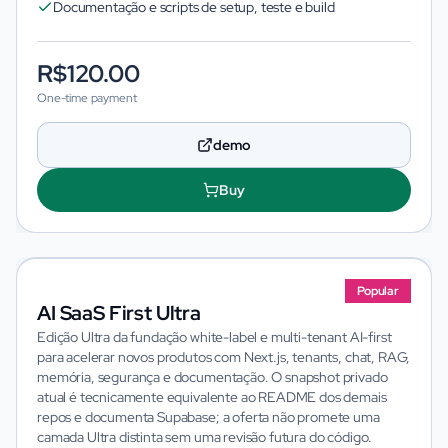
Documentação e scripts de setup, teste e build
R$120.00
One-time payment
demo
Buy
Popular
AI SaaS First Ultra
Imagem não disponível
Edição Ultra da fundação white-label e multi-tenant AI-first
para acelerar novos produtos com Next.js, tenants, chat, RAG,
memória, segurança e documentação. O snapshot privado
atual é tecnicamente equivalente ao README dos demais
repos e documenta Supabase; a oferta não promete uma
camada Ultra distinta sem uma revisão futura do código.