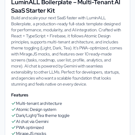
LuminALL Boilerplate – Multi-Tenant AI
SaaS Starter Kit
Build and scale your next SaaS faster with LuminALL
Boilerplate, a production-ready full-stack template designed
for performance, modularity, and AI integration. Crafted with
React + TypeScript + Firebase, it follows Atomic Design
principles, supports multi-tenant architecture, and includes
theme toggling (Light, Dark, Tea). It’s PWA-optimized, comes
with MirageJS mocks, and features over 10 ready-made
screens (tasks, roadmap, user list, profile, analytics, and
more). AI chat is powered by Gemini with seamless
extensibility to other LLMs. Perfect for developers, startups,
and agencies who want a scalable foundation that looks
stunning and feels native on every device.
Features
Multi-tenant architecture
Atomic Design system
Dark/Light/Tea theme toggle
AI chat via Gemini
PWA optimized
MirageJS mocks