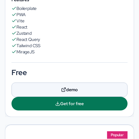
Boilerplate
PWA
Vite
React
Zustand
React Query
Tailwind CSS
MirageJS
Free
demo
Get for free
Popular