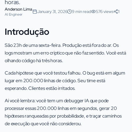
horas.
Anderson Lima
January 31, 2026
9 min read
576 views
1
AI Engineer
Introdução
São 23h de uma sexta-feira. Produção está fora do ar. Os
logs mostram um erro críptico que não faz sentido. Você está
olhando código há três horas.
Cada hipótese que você testou falhou. O bug está em algum
lugar em 200.000 linhas de código. Seu time está
esperando. Clientes estão irritados.
Aí você lembra: você tem um debugger IA que pode
processar essas 200.000 linhas em segundos, gerar 20
hipóteses ranqueadas por probabilidade, e traçar caminhos
de execução que você não considerou.