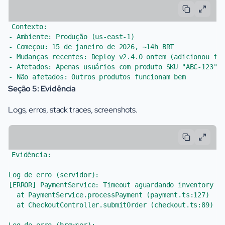
Contexto:

- Ambiente: Produção (us-east-1)

- Começou: 15 de janeiro de 2026, ~14h BRT

- Mudanças recentes: Deploy v2.4.0 ontem (adicionou fea
- Afetados: Apenas usuários com produto SKU "ABC-123" n
Seção 5: Evidência
Logs, erros, stack traces, screenshots.
Evidência:

Log de erro (servidor):

[ERROR] PaymentService: Timeout aguardando inventory ch
  at PaymentService.processPayment (payment.ts:127)

  at CheckoutController.submitOrder (checkout.ts:89)
