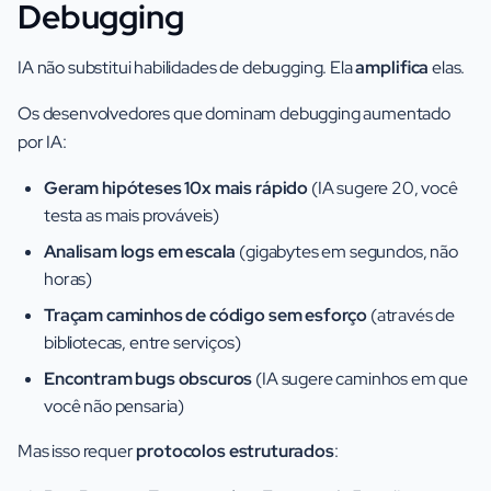
Debugging
IA não substitui habilidades de debugging. Ela
amplifica
elas.
Os desenvolvedores que dominam debugging aumentado
por IA:
Geram hipóteses 10x mais rápido
(IA sugere 20, você
testa as mais prováveis)
Analisam logs em escala
(gigabytes em segundos, não
horas)
Traçam caminhos de código sem esforço
(através de
bibliotecas, entre serviços)
Encontram bugs obscuros
(IA sugere caminhos em que
você não pensaria)
Mas isso requer
protocolos estruturados
: