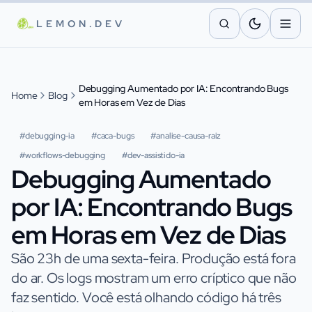
Skip to main content
LEMON.DEV
Debugging Aumentado por IA: Encontrando Bugs
Home
Blog
em Horas em Vez de Dias
#
debugging-ia
#
caca-bugs
#
analise-causa-raiz
#
workflows-debugging
#
dev-assistido-ia
Debugging Aumentado
por IA: Encontrando Bugs
em Horas em Vez de Dias
São 23h de uma sexta-feira. Produção está fora
do ar. Os logs mostram um erro críptico que não
faz sentido. Você está olhando código há três