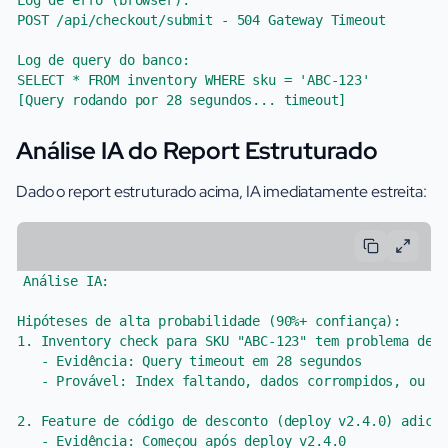
Log de erro (browser):

POST /api/checkout/submit - 504 Gateway Timeout

Log de query do banco:

SELECT * FROM inventory WHERE sku = 'ABC-123'

Análise IA do Report Estruturado
Dado o report estruturado acima, IA imediatamente estreita:
Análise IA:

Hipóteses de alta probabilidade (90%+ confiança):

1. Inventory check para SKU "ABC-123" tem problema de p
   - Evidência: Query timeout em 28 segundos

   - Provável: Index faltando, dados corrompidos, ou co
2. Feature de código de desconto (deploy v2.4.0) adicio
   - Evidência: Começou após deploy v2.4.0
