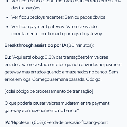
Verificou banco: Confirmou valores incorretos em ~0.3%
das transações
Verificou deploys recentes: Sem culpados óbvios
Verificou payment gateway: Valores enviados
corretamente, confirmado por logs do gateway
Breakthrough assistido por IA
(30 minutos):
Eu
: "Aqui está o bug: 0.3% das transações têm valores
errados. Valores estão corretos quando enviados ao payment
gateway mas errados quando armazenados no banco. Sem
erros em logs. Começou semana passada. Código:
[colei código de processamento de transação]
O que poderia causar valores mudarem entre payment
gateway e armazenamento no banco?"
IA
: "Hipótese 1 (60%): Perda de precisão floating-point