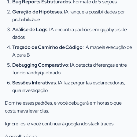
Bug Reports Estruturados
: Formato de 5 seções
Geração de Hipóteses
: IA ranqueia possibilidades por
probabilidade
Análise de Logs
: IA encontra padrões em gigabytes de
dados
Traçado de Caminho de Código
: IA mapeia execução de
A para B
Debugging Comparativo
: IA detecta diferenças entre
funcionando/quebrado
Sessões Interativas
: IA faz perguntas esclarecedoras,
guia investigação
Domine esses padrões, e você debugará em horas o que
costumava levar dias.
Ignore-os, e você continuará googlando stack traces.
A escolha é sua.